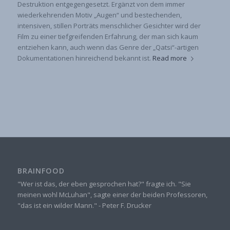
Destruktion entgegengesetzt. Ergänzt von dem immer
wiederkehrenden Motiv „Augen“ und bestechenden,
intensiven, stillen Porträts menschlicher Gesichter wird der
Film zu einer tiefgreifenden Erfahrung, der man sich kaum
entziehen kann, auch wenn das Genre der „Qatsi“-artigen
Dokumentationen hinreichend bekannt ist.
Read more
BRAINFOOD
"Wer ist das, der eben gesprochen hat?" fragte ich. "Sie
meinen wohl McLuhan", sagte einer der beiden Professoren,
"das ist ein wilder Mann." - Peter F. Drucker