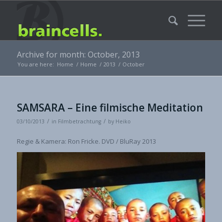
Archive for month: October, 2013
You are here:
Home
/
Home
/
2013
/
October
SAMSARA – Eine filmische Meditation
/
/
03/10/2013
in
Filmbetrachtung
by
Heiko
Regie & Kamera: Ron Fricke. DVD / BluRay 2013