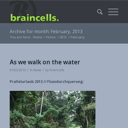
Archive for month: February, 2013
You are here:
Home
/
Home
/
2013
/
February
As we walk on the water
/
/
01/02/2013
in
News
by
braincells.
Prallelurlaub 2013 // Flussdurchquerung: