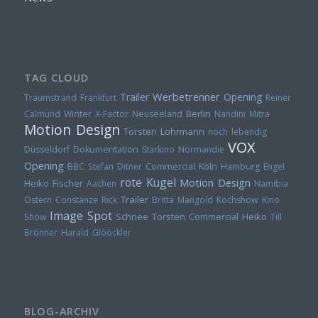
TAG CLOUD
Werbetrenner
Trailer
Opening
Traumstrand
Frankfurt
Reiner
Berlin
Calmund
Winter
X-Factor
Neuseeland
Nandini Mitra
Motion Design
Torsten Lohrmann
noch lebendig
VOX
Düsseldorf
Dokumentation
Starkino
Normandie
Opening
BBC
Stefan Ditner
Commercial
Köln
Hamburg
Engel
rote Kugel
Motion Design
Heiko Fischer
Aachen
Namibia
Trailer
Ostern
Constanze Rick
Britta Mangold
Kochshow
Kino
Image Spot
Torsten
Heiko
Show
Schnee
Commercial
Till
Brönner
Harald Glööckler
BLOG-ARCHIV