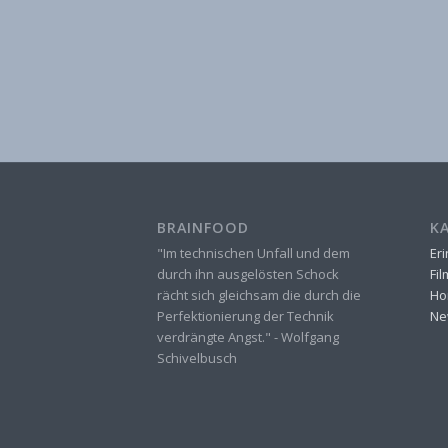
BRAINFOOD
K
"Im technischen Unfall und dem
Er
durch ihn ausgelösten Schock
Fi
rächt sich gleichsam die durch die
Ho
Perfektionierung der Technik
Ne
verdrängte Angst." - Wolfgang
Schivelbusch