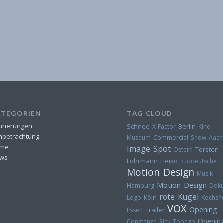
ATEGORIEN
TAG CLOUD
innerungen
Berlin
Schnee
X-Factor
Kino
lmbetrachtung
Museum
Commercial
Show
Aach
me
Image Spot
Torsten
Ostern
ws
Lohrmann
Heiko
Süddeutsche T
Motion Design
Musik
Motion Design
Hamburg
Dok
rote Kugel
Logo
Köln
Kochs
VOX
Opening
Trailer
Essen
Openin
Constanze Rick
Tobago