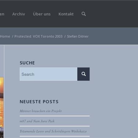
en
Archiv
Über uns
Kontakt
Home
/
Protected: VOX Toronto 2003
/
Stefan Ditner
SUCHE
NEUESTE POSTS
Männer brauchen ein Projekt
m87 und Nam June Paik
Träumende Leere und Schrödingers Winkekatze