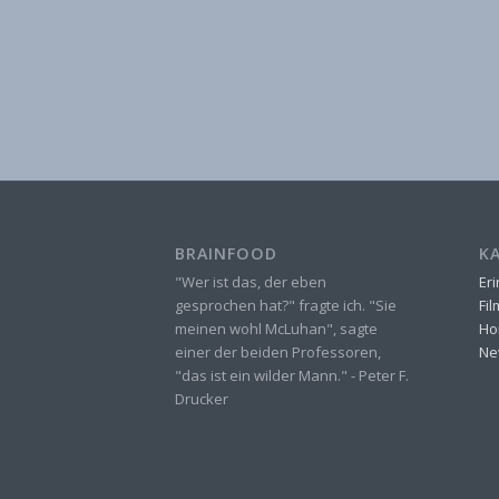
BRAINFOOD
K
"Wer ist das, der eben
Er
gesprochen hat?" fragte ich. "Sie
Fi
meinen wohl McLuhan", sagte
Ho
einer der beiden Professoren,
Ne
"das ist ein wilder Mann." - Peter F.
Drucker