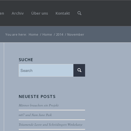
en
Archiv
Über uns
Kontakt
You are here:
Home
/
Home
/
2014
/
November
SUCHE
NEUESTE POSTS
Männer brauchen ein Projekt
m87 und Nam June Paik
Träumende Leere und Schrödingers Winkekatze