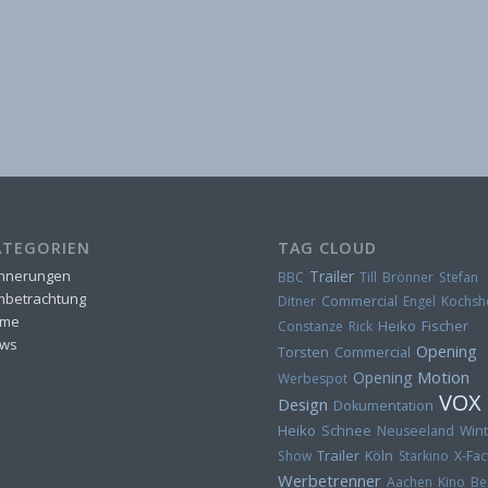
ATEGORIEN
TAG CLOUD
innerungen
Trailer
BBC
Till Brönner
Stefan
lmbetrachtung
Ditner
Commercial
Engel
Kochs
me
Heiko Fischer
Constanze Rick
ws
Opening
Torsten
Commercial
Motion
Opening
Werbespot
VOX
Design
Dokumentation
Heiko
Schnee
Neuseeland
Wint
Trailer
Show
Köln
Starkino
X-Fac
Werbetrenner
Aachen
Kino
Be