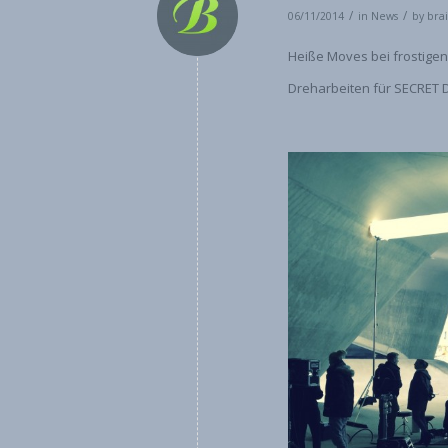
/
/
06/11/2014
in
News
by
brai
Heiße Moves bei frostige
Dreharbeiten für SECRET 