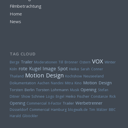
Filmbetrachtung
Home
News
TAG CLOUD
VOX
Trailer
Berge
Moderationen
Till Brönner
Ostern
Winter
rote Kugel
Image Spot
Heiko
Köln
Sarah Conner
Motion Design
Thailand
Kochshow
Neuseeland
Motion Design
Dokumentation
Aachen
Nandini Mitra
Kino
Opening
Torsten
Berlin
Torsten Lohrmann
Musik
Stefan
Heiko Fischer
Ditner
Show
Schnee
Logo
Engel
Constanze Rick
Werbetrenner
Opening
Trailer
Commercial
X-Factor
Düsseldorf
Commercial
Hamburg
blogwalk.de
Tim Mälzer
BBC
Harald Glööckler