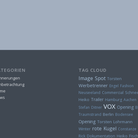
ATEGORIEN
TAG CLOUD
Image Spot
innerungen
Torsten
lmbetrachtung
Werbetrenner
Engel
Fashion
me
Neuseeland
Commercial
Schne
ws
Trailer
Heiko
Hamburg
Aachen
VOX
Opening
Stefan Ditner
B
Berlin
Traumstrand
Bodensee
Opening
Torsten Lohrmann
rote Kugel
Winter
Constanze
Heiko Fisc
Rick
Dokumentation