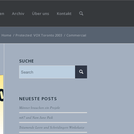
en
Archiv
Über uns
Kontakt
Home
/
Protected: VOX Toronto 2003
/
Commercial
SUCHE
NEUESTE POSTS
Männer brauchen ein Projekt
m87 und Nam June Paik
Träumende Leere und Schrödingers Winkekatze