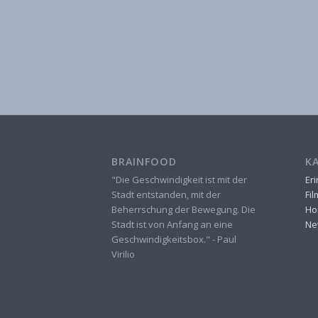
BRAINFOOD
K
"Die Geschwindigkeit ist mit der
Er
Stadt entstanden, mit der
Fi
Beherrschung der Bewegung. Die
Ho
Stadt ist von Anfang an eine
Ne
Geschwindigkeitsbox." - Paul
Virilio