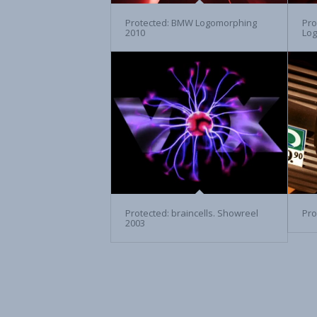
Protected: BMW Logomorphing
Pro
2010
Lo
Protected: braincells. Showreel
Pro
2003