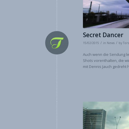
Secret Dancer
/
/
15/02/2015
in
News
by
Tor
Auch wenn die Sendung leid
Shots vorenthalten, die w
mit Dennis Jauch gedreht