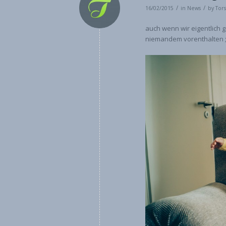
/
/
16/02/2015
in
News
by
Tor
auch wenn wir eigentlich 
niemandem vorenthalten ;