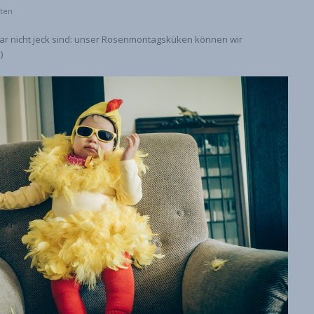
sten
gar nicht jeck sind: unser Rosenmontagsküken können wir
)