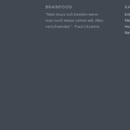
BRAINFOOD
K
"Man muss sich beeilen wenn
Er
man noch etwas sehen will. Alles
Fi
verschwindet." - Paul Cézanne
Ho
Ne