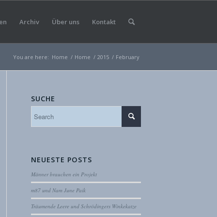
en
Archiv
Über uns
Kontakt
You are here:
Home
/
Home
/
2015
/
February
SUCHE
NEUESTE POSTS
Männer brauchen ein Projekt
m87 und Nam June Paik
Träumende Leere und Schrödingers Winkekatze