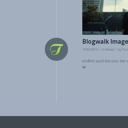
Blogwalk Imag
/
/
15/02/2015
in
News
by
Tor
endlich auch bei uns: der
er