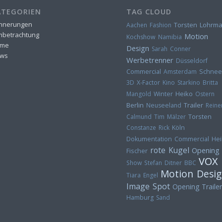
ATEGORIEN
TAG CLOUD
innerungen
Torsten Lohrm
Aachen
Fashion
lmbetrachtung
Motion
Kochshow
Namibia
me
Design
Sarah Conner
ws
Werbetrenner
Düsseldorf
Commercial
Amsterdam
Schnee
3D
X-Factor
Kino
Starkino
Britta
Heiko
Mangold
Winter
Ostern
Berlin
Trailer
Neuseeland
Reine
Torsten
Calmund
Tim Mälzer
Constanze Rick
Köln
Hei
Dokumentation
Commercial
rote Kugel
Opening
Fischer
VOX
Show
Stefan Ditner
BBC
Motion Desi
Tiara
Engel
Image Spot
Opening
Trailer
Hamburg
Sand