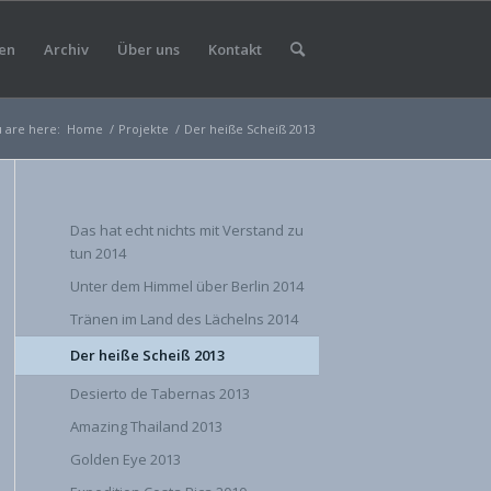
en
Archiv
Über uns
Kontakt
 are here:
Home
/
Projekte
/
Der heiße Scheiß 2013
Das hat echt nichts mit Verstand zu
tun 2014
Unter dem Himmel über Berlin 2014
Tränen im Land des Lächelns 2014
Der heiße Scheiß 2013
Desierto de Tabernas 2013
Amazing Thailand 2013
Golden Eye 2013