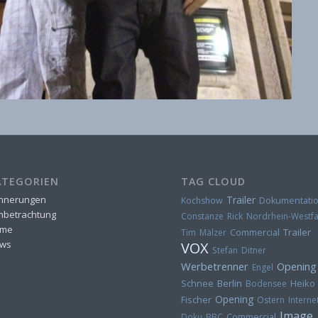
ATEGORIEN
TAG CLOUD
innerungen
Trailer
Kochshow
Dokumentati
lmbetrachtung
Constanze Rick
Nordrhein-Westfa
me
Trailer
Tim Mälzer
Commercial
ws
VOX
Stefan Ditner
Werbetrenner
Opening
Engel
Berlin
Heiko
Schnee
Bodensee
Opening
Fischer
Ostern
Interne
Image
Doku
BBC
Commercial