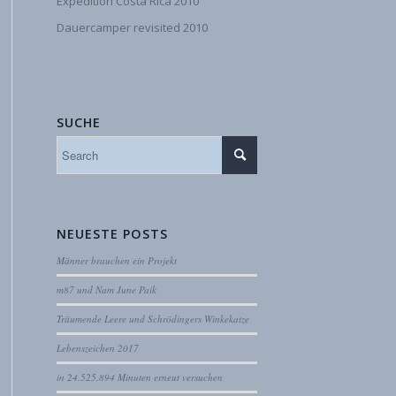
Expedition Costa Rica 2010
Dauercamper revisited 2010
SUCHE
NEUESTE POSTS
Männer brauchen ein Projekt
m87 und Nam June Paik
Träumende Leere und Schrödingers Winkekatze
Lebenszeichen 2017
in 24.525.894 Minuten erneut versuchen