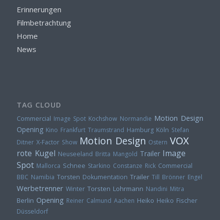
Erinnerungen
Filmbetrachtung
Home
News
TAG CLOUD
Motion Design
Commercial
Image Spot
Kochshow
Normandie
Opening
Kino
Frankfurt
Traumstrand
Hamburg
Köln
Stefan
VOX
Motion Design
Ditner
X-Factor
Show
Ostern
rote Kugel
Image
Trailer
Neuseeland
Britta Mangold
Spot
Mallorca
Schnee
Starkino
Constanze Rick
Commercial
Torsten
Trailer
BBC
Namibia
Dokumentation
Till Brönner
Engel
Werbetrenner
Torsten Lohrmann
Winter
Nandini Mitra
Opening
Berlin
Heiko
Heiko Fischer
Reiner Calmund
Aachen
Düsseldorf