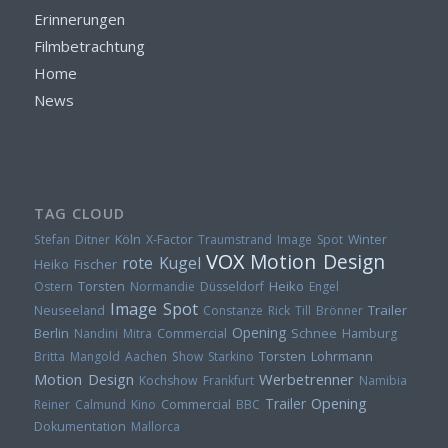
Erinnerungen
Filmbetrachtung
Home
News
TAG CLOUD
Stefan Ditner
Köln
X-Factor
Traumstrand
Image Spot
Winter
VOX
Motion Design
rote Kugel
Heiko Fischer
Torsten
Heiko
Ostern
Normandie
Düsseldorf
Engel
Image Spot
Trailer
Neuseeland
Constanze Rick
Till Brönner
Opening
Berlin
Nandini Mitra
Commercial
Schnee
Hamburg
Torsten Lohrmann
Britta Mangold
Aachen
Show
Starkino
Motion Design
Werbetrenner
Kochshow
Frankfurt
Namibia
Opening
Trailer
Reiner Calmund
Kino
Commercial
BBC
Dokumentation
Mallorca